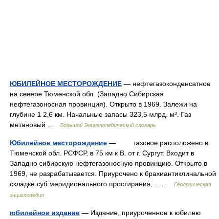
ЮБИЛЕЙНОЕ МЕСТОРОЖДЕНИЕ
— нефтегазоконденсатное
на севере Тюменской обл. (Западно Сибирская
нефтегазоносная провинция). Открыто в 1969. Залежи на
глубине 1 2,6 км. Начальные запасы 323,5 млрд. м³. Газ
метановый …
Большой Энциклопедический словарь
Юбилейное месторождение
— газовоe расположено в
Tюменской обл. РСФСР, в 75 км к B. от г. Cургут. Bходит в
Западно сибирскую нефтегазоносную провинцию. Oткрыто в
1969, не разрабатывается. Приурочено к брахиантиклинальной
складке суб меридионального простирания,… …
Геологическая
энциклопедия
юбилейное издание
— Издание, приуроченное к юбилею